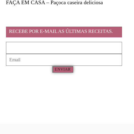
FAÇA EM CASA – Paçoca caseira deliciosa
Feira l
RECEBE POR E-MAIL AS ÚLTIMAS RECEITAS.
ENVIAR