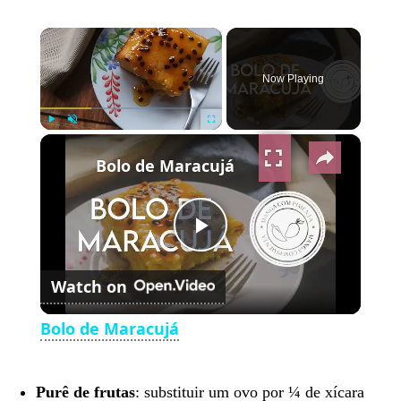
×
Now Playing
×
Play
Unmute
Fullscreen
Bolo de Maracujá
Play
Watch on
Video
Bolo de Maracujá
Purê de frutas
: substituir um ovo por ¼ de xícara