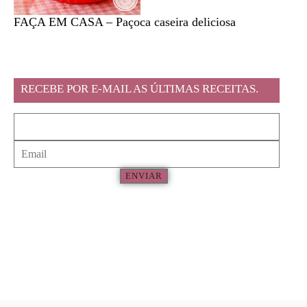
FAÇA EM CASA – Paçoca caseira deliciosa
Feira l
RECEBE POR E-MAIL AS ÚLTIMAS RECEITAS.
ENVIAR