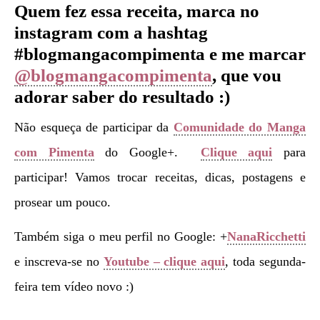
Quem fez essa receita, marca no
instagram com a hashtag
#blogmangacompimenta e me marcar
@blogmangacompimenta
, que vou
adorar saber do resultado :)
Não esqueça de participar da
Comunidade do Manga
com Pimenta
do Google+.
Clique aqui
para
participar! Vamos trocar receitas, dicas, postagens e
prosear um pouco.
Também siga o meu perfil no Google: +
NanaRicchetti
e inscreva-se no
Youtube – clique aqui
, toda segunda-
feira tem vídeo novo :)