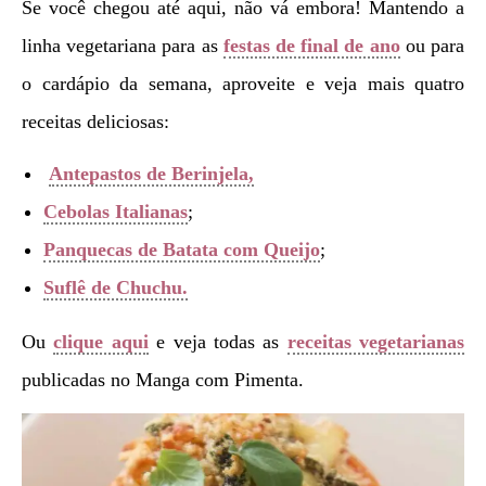
Se você chegou até aqui, não vá embora! Mantendo a
linha vegetariana para as
festas de final de ano
ou para
o cardápio da semana, aproveite e veja mais quatro
receitas deliciosas:
Antepastos de Berinjela,
Cebolas Italianas
;
Panquecas de Batata com Queijo
;
Suflê de Chuchu.
Ou
clique aqui
e veja todas as
receitas vegetarianas
publicadas no Manga com Pimenta.