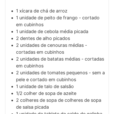
1
xícara de chá de
arroz
1
unidade de
peito de frango
- cortado
em cubinhos
1
unidade de
cebola média picada
2
dentes de
alho picados
2
unidades de
cenouras médias
-
cortadas em cubinhos
2
unidades de
batatas médias
- cortadas
em cubinhos
2
unidades de
tomates pequenos
- sem a
pele e cortado em cubinhos
1
unidade de
talo de salsão
1/2
colher de sopa de
azeite
2
colheres de sopa de
colheres de sopa
de salsa picada
1
unidade de
tablete de caldo de galinha