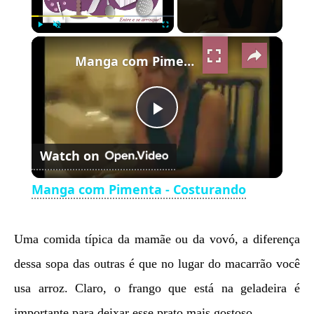
×
Play
Unmute
Fullscreen
Manga com Pimenta - Costurando
Play
Watch on
Video
Manga com Pimenta - Costurando
Uma comida típica da mamãe ou da vovó, a diferença
dessa sopa das outras é que no lugar do macarrão você
usa arroz. Claro, o frango que está na geladeira é
importante para deixar esse prato mais gostoso.