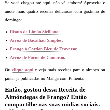
Se você chegou até aqui, não vá embora! Aproveite e
anote mais quatro receitas deliciosas com gostinho de
domingo:
Risoto de Limão Siciliano
;
Arroz de Bacalhau Simples
;
Frango à Cordon Bleu de Travessa
;
Arroz de Forno de Camarão
.
Ou
clique aqui
e veja mais receitas para o almoço ou
jantar já publicadas no Manga com Pimenta.
Então, gostou dessa Receita de
Almôndegas de Frango
?
Então
compartilhe nas suas mídias sociais.