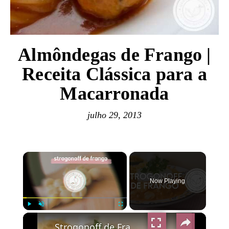
Almôndegas de Frango |
Receita Clássica para a
Macarronada
julho 29, 2013
×
Now Playing
×
Play
Unmute
Fullscreen
Strogonoff de Frango