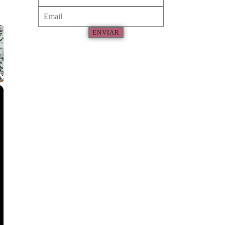
ENVIAR
×