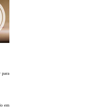
r para
ndo em