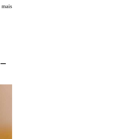
r mais
 –