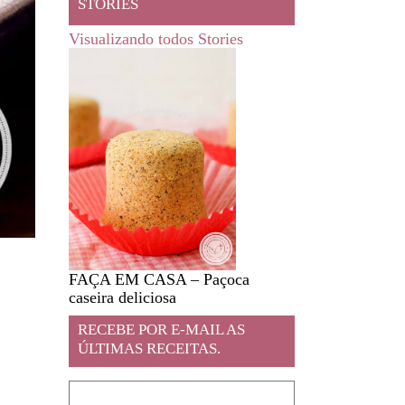
STORIES
Visualizando todos Stories
FAÇA EM CASA – Paçoca
Feira livre em JA
caseira deliciosa
RECEBE POR E-MAIL AS
ÚLTIMAS RECEITAS.