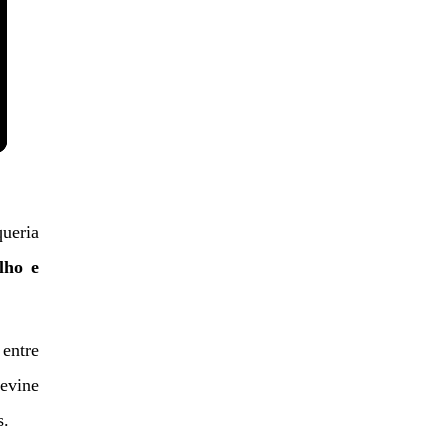
queria
lho e
 entre
evine
s.