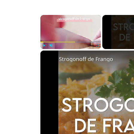
×
Play
Unmute
Fullscreen
Strogonoff de Frango