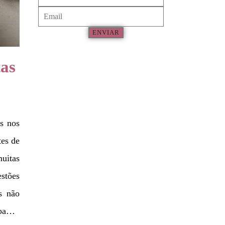
ENVIAR
tas
s nos
tes de
uitas
stões
s não
sopa…