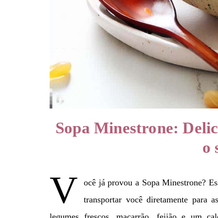
Sopa Minestrone: Delic
o 
V
ocê já provou a Sopa Minestrone? Ess
transportar você diretamente para 
legumes frescos, macarrão, feijão e um cal