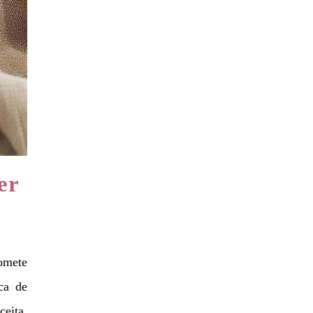
er
romete
ca de
eita,