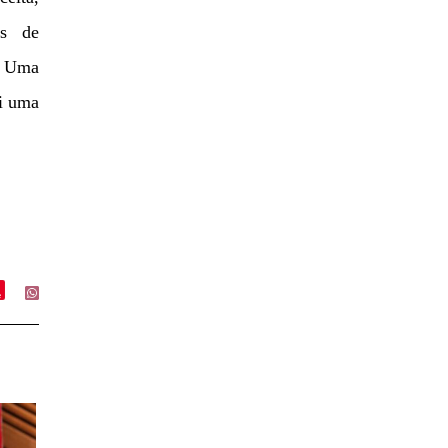
es de
: Uma
ui uma
e