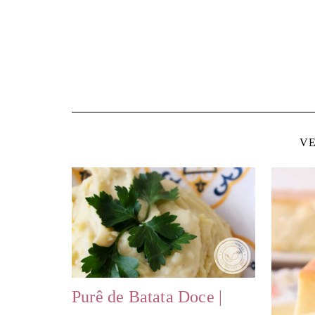
VE
Purê de Batata Doce |