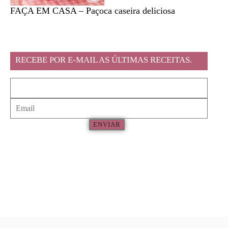
FAÇA EM CASA – Paçoca caseira deliciosa
Feira l
RECEBE POR E-MAIL AS ÚLTIMAS RECEITAS.
ENVIAR