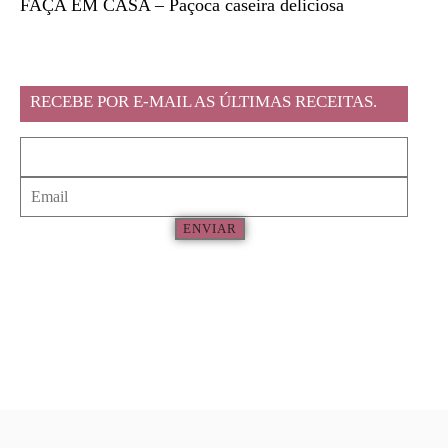
FAÇA EM CASA – Paçoca caseira deliciosa
Feira l
RECEBE POR E-MAIL AS ÚLTIMAS RECEITAS.
ENVIAR