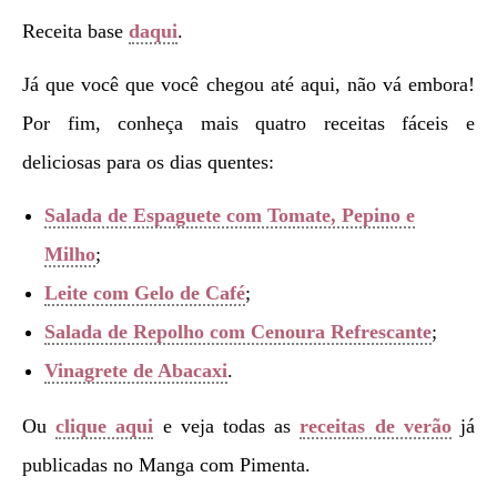
Receita base
daqui
.
Já que você que você chegou até aqui, não vá embora!
Por fim, conheça mais quatro receitas fáceis e
deliciosas para os dias quentes:
Salada de Espaguete com Tomate, Pepino e
Milho
;
Leite com Gelo de Café
;
Salada de Repolho com Cenoura Refrescante
;
Vinagrete de Abacaxi
.
Ou
clique aqui
e veja todas as
receitas de verão
já
publicadas no Manga com Pimenta.