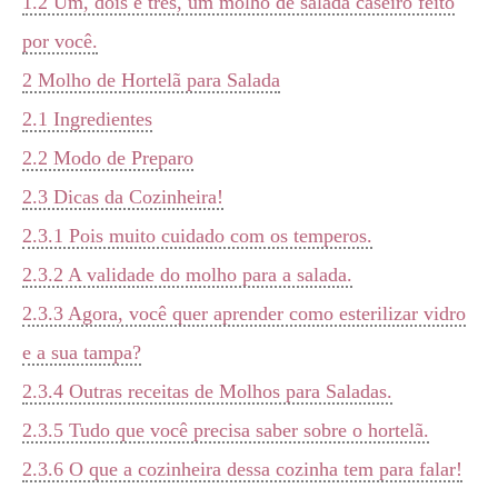
1.2
Um, dois e três, um molho de salada caseiro feito
por você.
2
Molho de Hortelã para Salada
2.1
Ingredientes
2.2
Modo de Preparo
2.3
Dicas da Cozinheira!
2.3.1
Pois muito cuidado com os temperos.
2.3.2
A validade do molho para a salada.
2.3.3
Agora, você quer aprender como esterilizar vidro
e a sua tampa?
2.3.4
Outras receitas de Molhos para Saladas.
2.3.5
Tudo que você precisa saber sobre o hortelã.
2.3.6
O que a cozinheira dessa cozinha tem para falar!