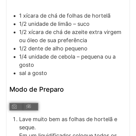
1
xícara de chá
de folhas de hortelã
1/2
unidade
de limão
– suco
1/2
xícara de chá
de azeite extra virgem
ou óleo de sua preferência
1/2
dente
de alho pequeno
1/4
unidade
de cebola
– pequena ou a
gosto
sal a gosto
Modo de Preparo
Lave muito bem as folhas de hortelã e
seque.
Em um liquidificador coloque todos os