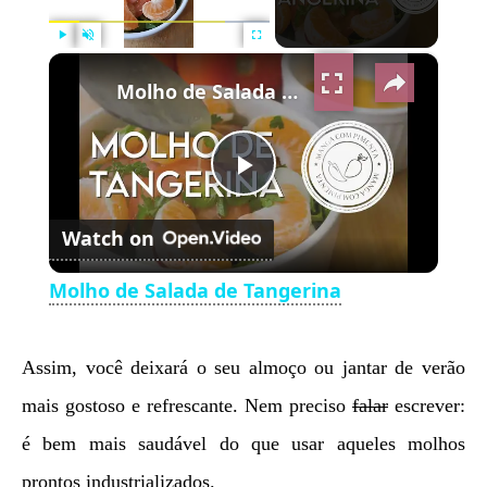
×
Play
Unmute
Fullscreen
Molho de Salada de Tangerina
Play
Watch on
Video
Molho de Salada de Tangerina
Assim, você deixará o seu almoço ou jantar de verão
mais gostoso e refrescante. Nem preciso
falar
escrever:
é bem mais saudável do que usar aqueles molhos
prontos industrializados.