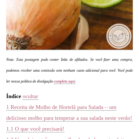
Nota: Esta postagem pode conter links de afiliados. Se você fizer uma compra,
podemos receber uma comissão sem nenhum custo adicional para você. Você pode
ler nossa política de divulgação
completa aqui
.
Índice
ocultar
1
Receita de Molho de Hortelã para Salada – um
delicioso molho para temperar a sua salada neste verão!
1.1
O que você precisará!