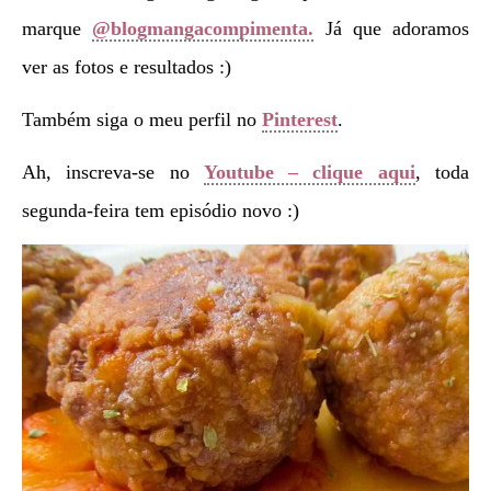
marque
@blogmangacompimenta.
Já que adoramos
ver as fotos e resultados :)
Também siga o meu perfil no
Pinterest
.
Ah, inscreva-se no
Youtube – clique aqui
, toda
segunda-feira tem episódio novo :)