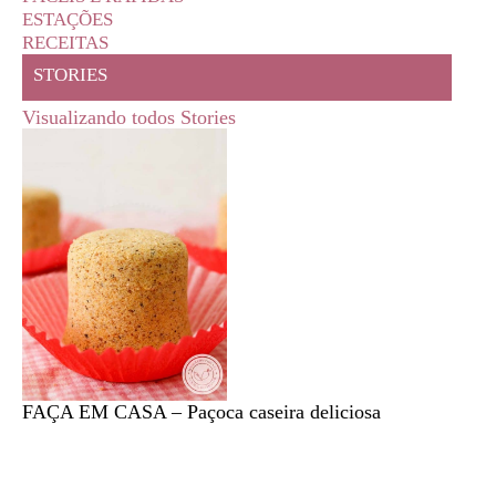
ESTAÇÕES
RECEITAS
STORIES
Visualizando todos Stories
FAÇA EM CASA – Paçoca caseira deliciosa
Feira l