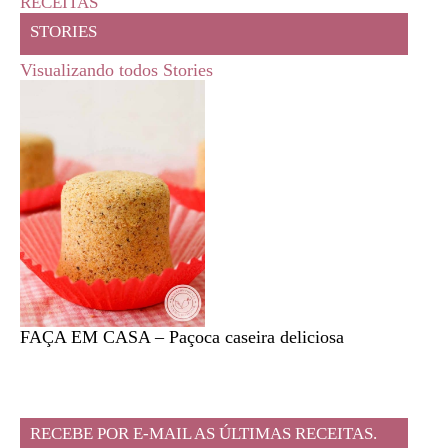
RECEITAS
STORIES
Visualizando todos Stories
FAÇA EM CASA – Paçoca caseira deliciosa
Feira l
RECEBE POR E-MAIL AS ÚLTIMAS RECEITAS.