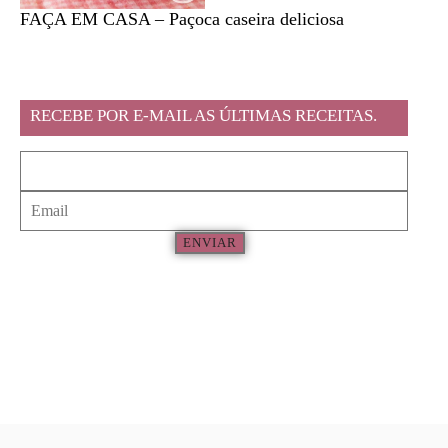
FAÇA EM CASA – Paçoca caseira deliciosa
Feira l
RECEBE POR E-MAIL AS ÚLTIMAS RECEITAS.
ENVIAR