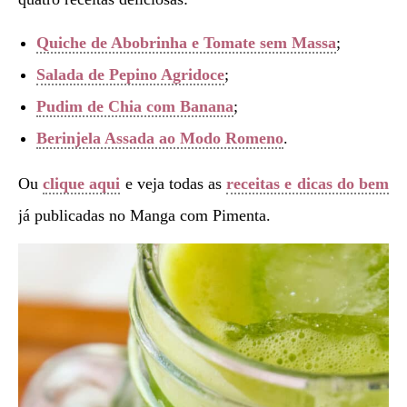
Quiche de Abobrinha e Tomate sem Massa
;
Salada de Pepino Agridoce
;
Pudim de Chia com Banana
;
Berinjela Assada ao Modo Romeno
.
Ou
clique aqui
e veja todas as
receitas e dicas do bem
já publicadas no Manga com Pimenta.