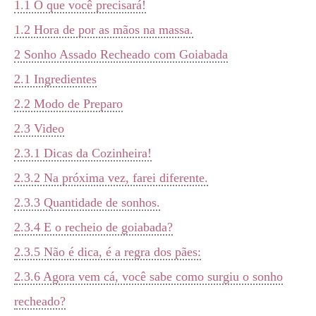
1.1
O que você precisará!
1.2
Hora de por as mãos na massa.
2
Sonho Assado Recheado com Goiabada
2.1
Ingredientes
2.2
Modo de Preparo
2.3
Video
2.3.1
Dicas da Cozinheira!
2.3.2
Na próxima vez, farei diferente.
2.3.3
Quantidade de sonhos.
2.3.4
E o recheio de goiabada?
2.3.5
Não é dica, é a regra dos pães:
2.3.6
Agora vem cá, você sabe como surgiu o sonho
recheado?