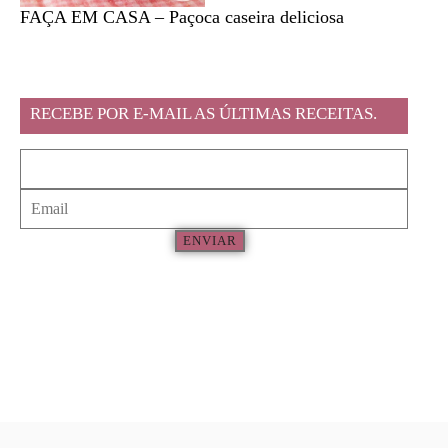
FAÇA EM CASA – Paçoca caseira deliciosa
Feira l
RECEBE POR E-MAIL AS ÚLTIMAS RECEITAS.
ENVIAR