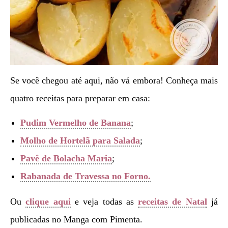
Se você chegou até aqui, não vá embora! Conheça mais
quatro receitas para preparar em casa:
Pudim Vermelho de Banana
;
Molho de Hortelã para Salada
;
Pavê de Bolacha Maria
;
Rabanada de Travessa no Forno.
Ou
clique aqui
e veja todas as
receitas de Natal
já
publicadas no Manga com Pimenta.