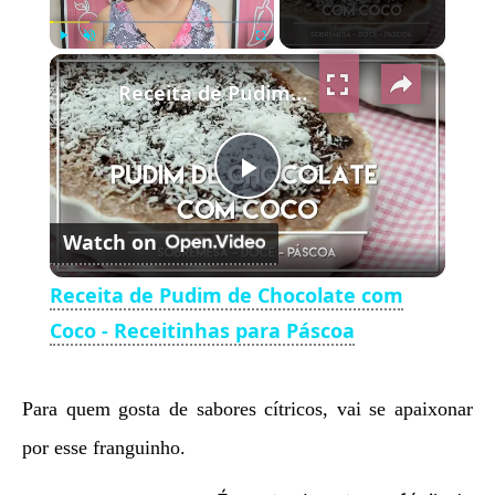
×
Play
Unmute
Fullscreen
Receita de Pudim de Chocolate com Coco - Receitinhas para Páscoa
Play
Watch on
Video
Receita de Pudim de Chocolate com
Coco - Receitinhas para Páscoa
Para quem gosta de sabores cítricos, vai se apaixonar
por esse franguinho.