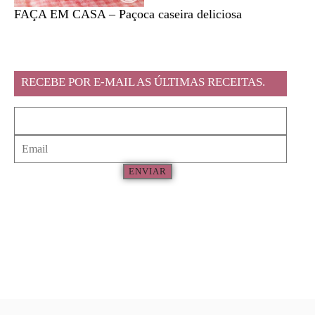
FAÇA EM CASA – Paçoca caseira deliciosa
Feira l
RECEBE POR E-MAIL AS ÚLTIMAS RECEITAS.
ENVIAR