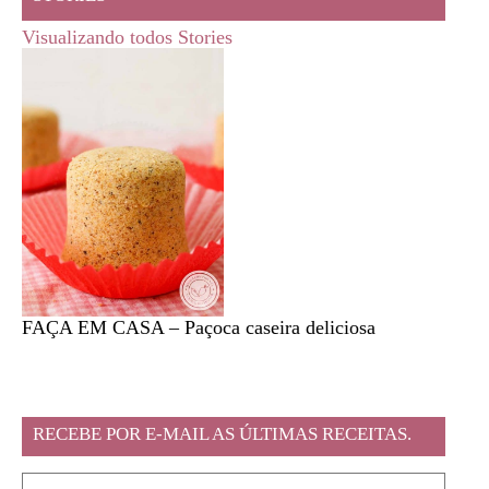
Visualizando todos Stories
FAÇA EM CASA – Paçoca caseira deliciosa
Feira l
RECEBE POR E-MAIL AS ÚLTIMAS RECEITAS.