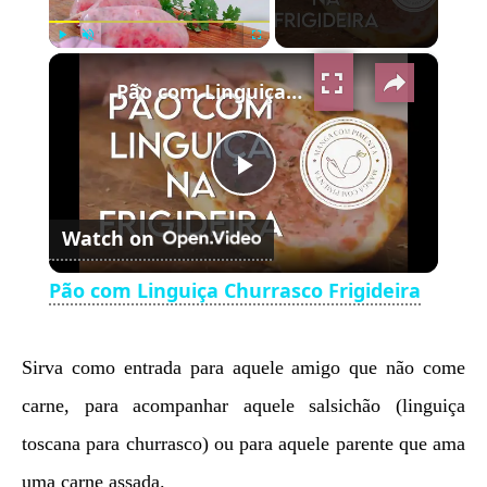
×
Play
Unmute
Fullscreen
Pão com Linguiça Churrasco Frigideira
Play
Watch on
Video
Pão com Linguiça Churrasco Frigideira
Sirva como entrada para aquele amigo que não come
carne, para acompanhar aquele salsichão (linguiça
toscana para churrasco) ou para aquele parente que ama
uma carne assada.