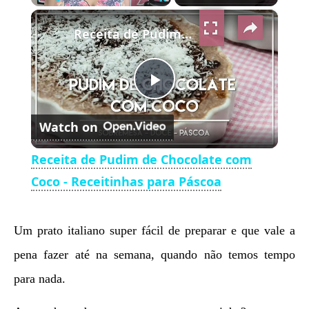
×
Play
Unmute
Fullscreen
Receita de Pudim de Chocolate com Coco - Receitinhas para Páscoa
Play
Watch on
Video
Receita de Pudim de Chocolate com
Coco - Receitinhas para Páscoa
Um prato italiano super fácil de preparar e que vale a
pena fazer até na semana, quando não temos tempo
para nada.