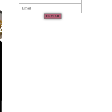
ENVIAR
×