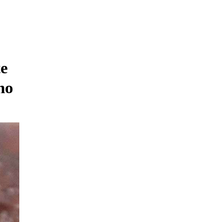
te
no