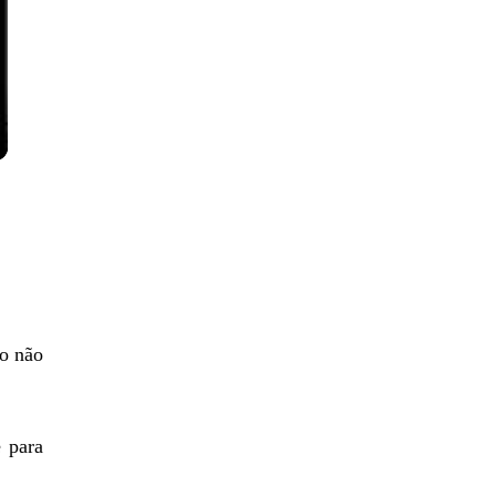
ho não
é para