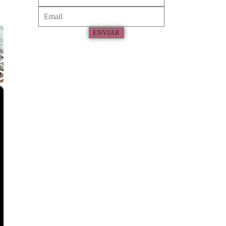
ENVIAR
×