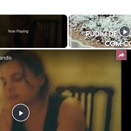
Now Playing
rando
Play