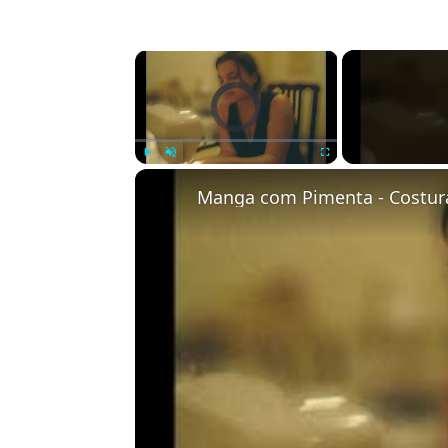
×
Video Player is loading.
Play
Unmute
Fullscreen
Manga com Pimenta - Costu