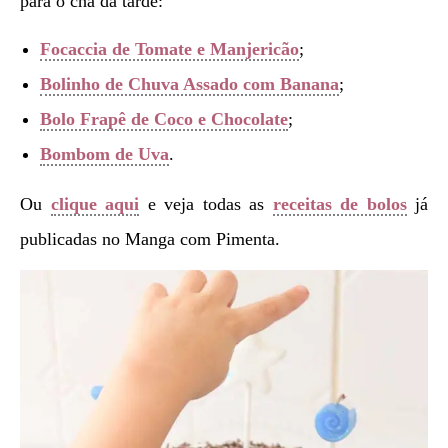
para o chá da tarde:
Focaccia de Tomate e Manjericão
;
Bolinho de Chuva Assado com Banana
;
Bolo Frapê de Coco e Chocolate
;
Bombom de Uva
.
Ou
clique aqui
e veja todas as
receitas de bolos
já
publicadas no Manga com Pimenta.