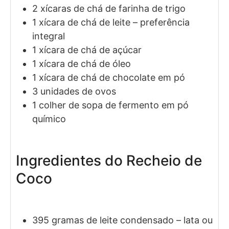
2
xícaras de chá de
farinha de trigo
1
xícara de chá de
leite
– preferência
integral
1
xícara de chá de
açúcar
1
xícara de chá de
óleo
1
xícara de chá de
chocolate em pó
3
unidades de
ovos
1
colher de sopa de
fermento em pó
químico
Ingredientes do Recheio de
Coco
395
gramas de
leite condensado
– lata ou