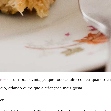
moso
– um prato vintage, que todo adulto comeu quando cri
io, criando outro que a criançada mais gosta.
er.