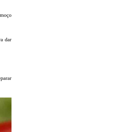
almoço
a dar
eparar