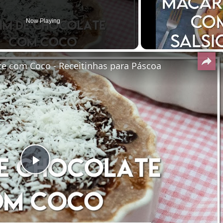
Now Playing
te com Coco - Receitinhas para Páscoa
Play
Video