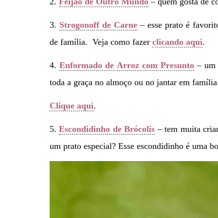
2.
Feijão de Outro Mundo
– quem gosta de com
3.
Strogonoff de Carne
– esse prato é favori
de família. Veja como fazer
clicando aqui
.
4.
Enformado de Arroz com Presunto
– um p
toda a graça no almoço ou no jantar em família.
Clique aqui
.
5.
Escondidinho de Brócolis
– tem muita crian
um prato especial? Esse escondidinho é uma b