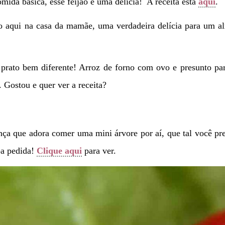
ida básica, esse feijão é uma delícia! A receita está
aqui
.
to aqui na casa da mamãe, uma verdadeira delícia para um 
rato bem diferente! Arroz de forno com ovo e presunto par
 Gostou e quer ver a receita?
ça que adora comer uma mini árvore por aí, que tal você pr
oa pedida!
Clique aqui
para ver.