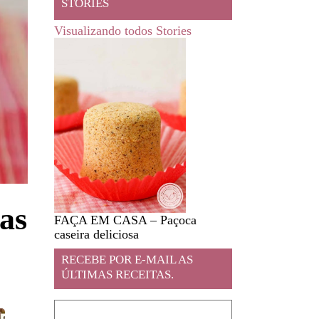
STORIES
Visualizando todos Stories
as
FAÇA EM CASA – Paçoca
Feira livre em JA
caseira deliciosa
RECEBE POR E-MAIL AS
ÚLTIMAS RECEITAS.