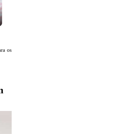
ara os
m