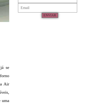
ENVIAR
já se
forno
na Air
íveis,
de uma