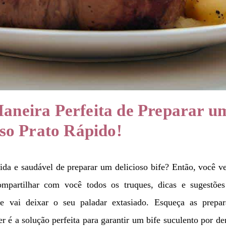
Maneira Perfeita de Preparar u
oso Prato Rápido!
da e saudável de preparar um delicioso bife? Então, você v
ompartilhar com você todos os truques, dicas e sugestões
ue vai deixar o seu paladar extasiado. Esqueça as prepar
yer é a solução perfeita para garantir um bife suculento por de