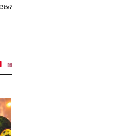
 Bife?
e