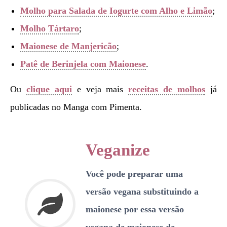
Molho para Salada de Iogurte com Alho e Limão
;
Molho Tártaro
;
Maionese de Manjericão
;
Patê de Berinjela com Maionese
.
Ou
clique aqui
e veja mais
receitas de molhos
já
publicadas no Manga com Pimenta.
Veganize
Você pode preparar uma
versão vegana substituindo a
maionese por essa versão
vegana de maionese de