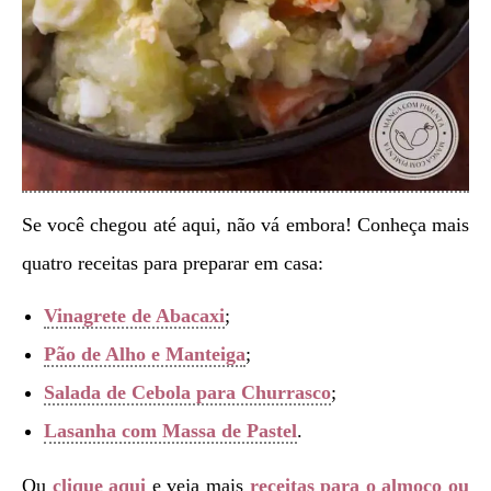
Se você chegou até aqui, não vá embora! Conheça mais
quatro receitas para preparar em casa:
Vinagrete de Abacaxi
;
Pão de Alho e Manteiga
;
Salada de Cebola para Churrasco
;
Lasanha com Massa de Pastel
.
Ou
clique aqui
e veja mais
receitas para o almoço ou