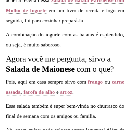
achei a receita dessa
Salada de Batata Parisiense com
Molho de Iogurte
em um livro de receita e logo em
seguida, fui para cozinhar prepará-la.
A combinação do iogurte com as batatas é esplendido,
ou seja, é muito saboroso.
Agora você me pergunta, sirvo a
Salada de Maionese
com o que?
Pois, aqui em casa sempre sirvo com
frango
ou
carne
assada
,
farofa de alho
e
arroz
.
Essa salada também é super bem-vinda no churrasco do
final de semana com os amigos ou família.
Ah, quem quiser pode colocar outros legumes! Além de