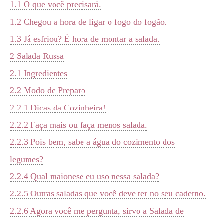
1.1
O que você precisará.
1.2
Chegou a hora de ligar o fogo do fogão.
1.3
Já esfriou? É hora de montar a salada.
2
Salada Russa
2.1
Ingredientes
2.2
Modo de Preparo
2.2.1
Dicas da Cozinheira!
2.2.2
Faça mais ou faça menos salada.
2.2.3
Pois bem, sabe a água do cozimento dos
legumes?
2.2.4
Qual maionese eu uso nessa salada?
2.2.5
Outras saladas que você deve ter no seu caderno.
2.2.6
Agora você me pergunta, sirvo a Salada de