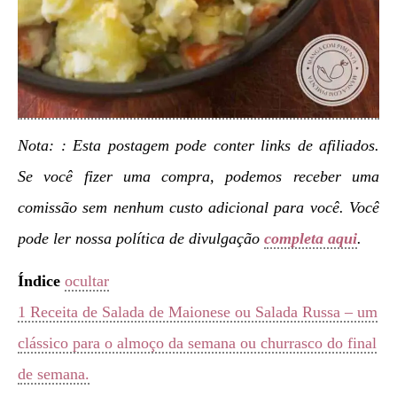
Nota: : Esta postagem pode conter links de afiliados.
Se você fizer uma compra, podemos receber uma
comissão sem nenhum custo adicional para você. Você
pode ler nossa política de divulgação
completa aqui
.
Índice
ocultar
1
Receita de Salada de Maionese ou Salada Russa – um
clássico para o almoço da semana ou churrasco do final
de semana.