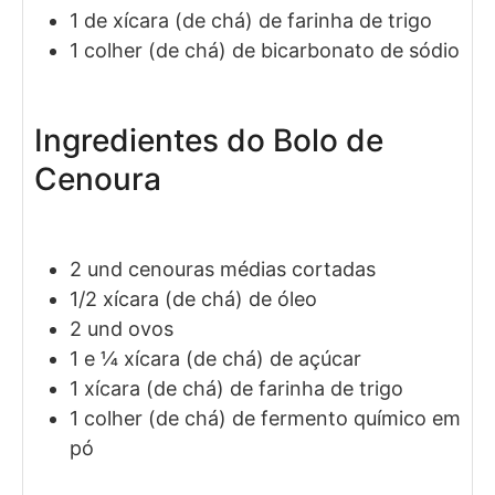
1
de xícara (de chá)
de farinha de trigo
1
colher (de chá)
de bicarbonato de sódio
Ingredientes do Bolo de
Cenoura
2
und
cenouras médias cortadas
1/2
xícara (de chá)
de óleo
2
und
ovos
1 e ¼
xícara (de chá)
de açúcar
1
xícara (de chá)
de farinha de trigo
1
colher (de chá)
de fermento químico em
pó