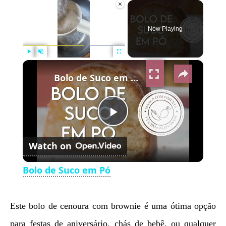
×
Now Playing
×
Play
Unmute
Fullscreen
Bolo de Suco em Pó
Play
Watch on
Video
Bolo de Suco em Pó
Este bolo de cenoura com brownie é uma ótima opção
para festas de aniversário, chás de bebê, ou qualquer