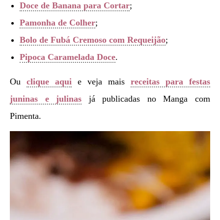
Doce de Banana para Cortar
;
Pamonha de Colher
;
Bolo de Fubá Cremoso com Requeijão
;
Pipoca Caramelada Doce
.
Ou
clique aqui
e veja mais
receitas para festas
juninas e julinas
já publicadas no Manga com
Pimenta.