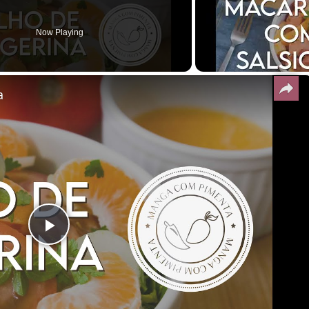
Now Playing
a
Play
Video