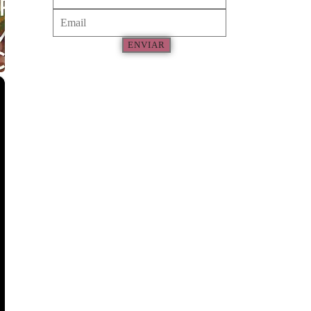
ENVIAR
×