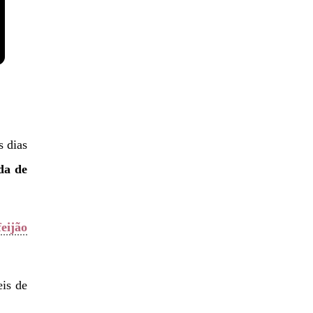
s dias
da de
feijão
eis de