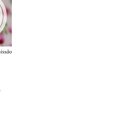
missão
!