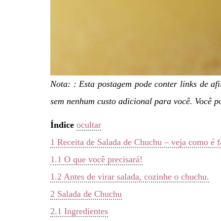
Nota: : Esta postagem pode conter links de a
sem nenhum custo adicional para você. Você po
Índice
ocultar
1
Receita de Salada de Chuchu – veja como é fác
1.1
O que você precisará!
1.2
Antes de virar salada, cozinhe o chuchu.
2
Salada de Chuchu
2.1
Ingredientes