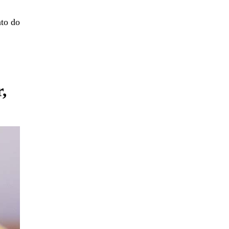
to do
,