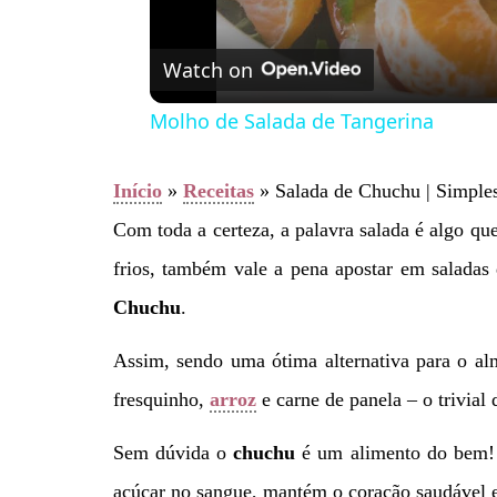
Watch on
Molho de Salada de Tangerina
Início
»
Receitas
»
Salada de Chuchu | Simples
Com toda a certeza, a palavra salada é algo qu
frios, também vale a pena apostar em saladas
Chuchu
.
Assim, sendo uma ótima alternativa para o al
fresquinho,
arroz
e carne de panela – o trivial 
Sem dúvida o
chuchu
é um alimento do bem! J
açúcar no sangue, mantém o coração saudável e 