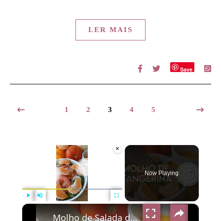
LER MAIS
Save
1
2
3
4
5
×
Now Playing
×
Play
Unmute
Fullscreen
Molho de Salada de Tangerina