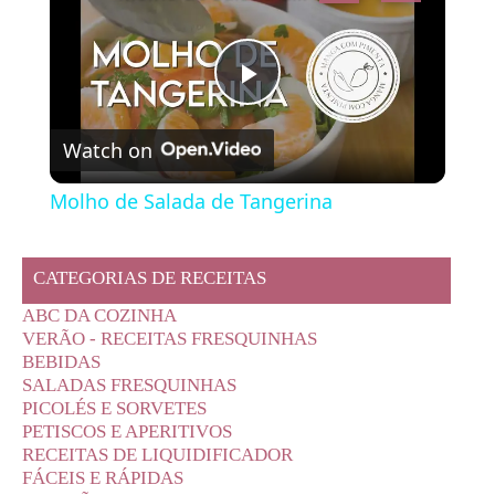
Play
Watch on
Video
Molho de Salada de Tangerina
CATEGORIAS DE RECEITAS
ABC DA COZINHA
VERÃO - RECEITAS FRESQUINHAS
BEBIDAS
SALADAS FRESQUINHAS
PICOLÉS E SORVETES
PETISCOS E APERITIVOS
RECEITAS DE LIQUIDIFICADOR
FÁCEIS E RÁPIDAS