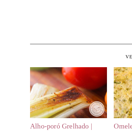
VE
Alho-poró Grelhado |
Omele