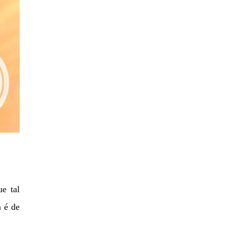
e tal
 é de