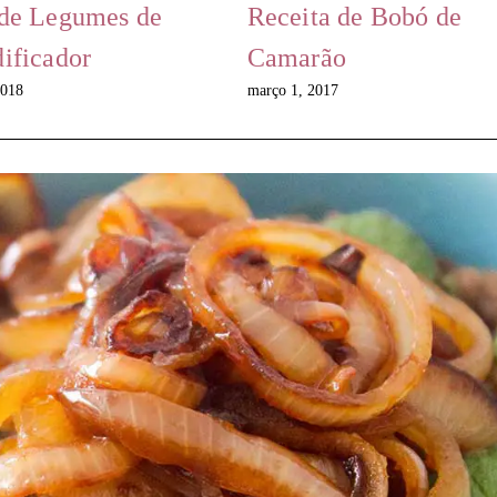
 de Legumes de
Receita de Bobó de
ificador
Camarão
2018
março 1, 2017