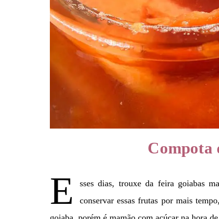
Compota 
E
sses dias, trouxe da feira goiabas 
conservar essas frutas por mais tem
goiaba, porém é mamão com açúcar na hora de 