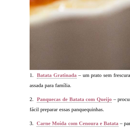
1.
Batata Gratinada
– um prato sem frescura
assada para família.
2.
Panquecas de Batata com Queijo
– procur
fácil preparar essas panquequinhas.
3.
Carne Moída com Cenoura e Batata
– par