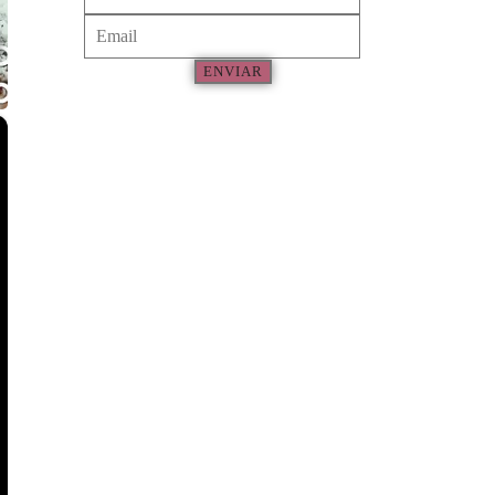
ENVIAR
×