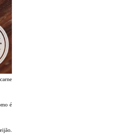
carne
como é
eijão.