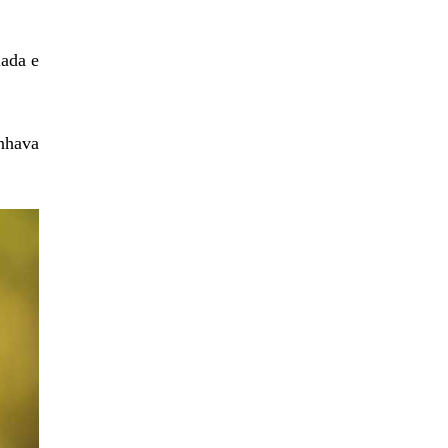
lada e
nhava