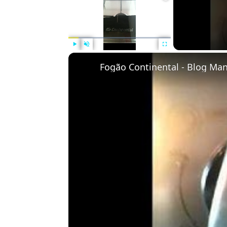
Play
Unmute
Fullscreen
Fogão Continental - Blog M