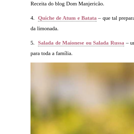
Receita do blog Dom Manjericão.
4.
Quiche de Atum e Batata
– que tal prepar
da limonada.
5.
Salada de Maionese ou Salada Russa
– um
para toda a família.