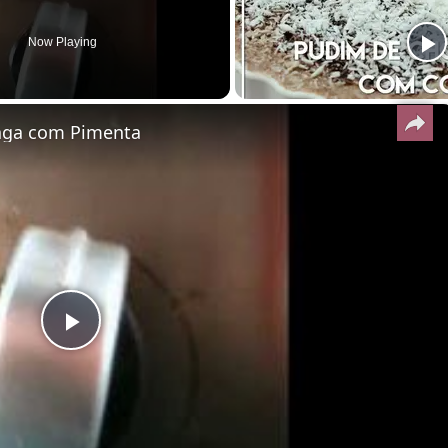
Now Playing
anga com Pimenta
Play
Video