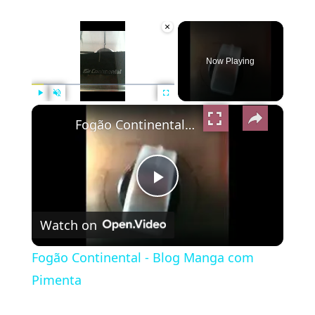
×
Now Playing
×
Play
Unmute
Fullscreen
Fogão Continental - Blog Manga com Pimenta
Play
Watch on
Video
Fogão Continental - Blog Manga com
Pimenta