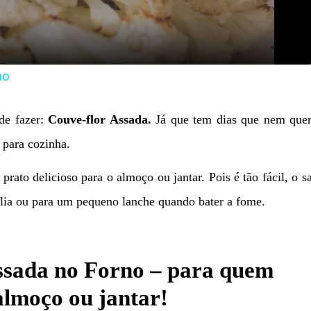
no
de fazer:
Couve-flor Assada.
Já que tem dias que nem que
 para cozinha.
rato delicioso para o almoço ou jantar. Pois é tão fácil, o s
mília ou para um pequeno lanche quando bater a fome.
Assada no Forno – para quem
almoço ou jantar!