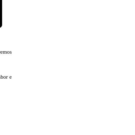
remos
abor e