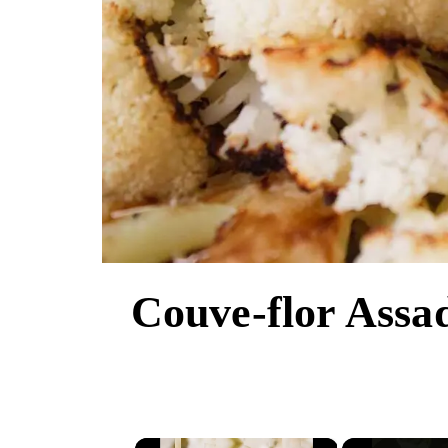
Couve-flor Assad
×