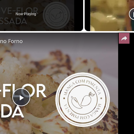
Now Playing
 no Forno
Play
Video