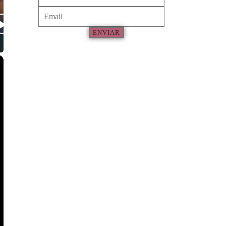
ENVIAR
×