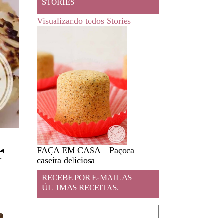
STORIES
Visualizando todos Stories
r
FAÇA EM CASA – Paçoca
Feira livre em JA
caseira deliciosa
RECEBE POR E-MAIL AS
ÚLTIMAS RECEITAS.